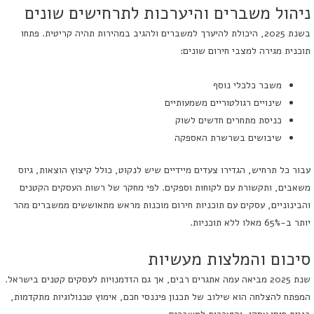
ניהול משברים והיערכות לתרחישים שונים
בשנת 2025, היכולת להיערך למשברים ולהגיב במהירות תהיה קריטית. פתחו
תוכנית מגירה למצבי חירום שונים:
משבר כלכלי נוסף
שינויים רגולטוריים משמעותיים
כניסת מתחרים חדשים לשוק
שיבושים בשרשרת האספקה
עבור כל תרחיש, הגדירו צעדים מיידיים שיש לנקוט, כולל קיצוץ הוצאות, גיוס
משאבים, ותקשורת עם לקוחות וספקים. לפי מחקר של רשות העסקים הקטנים
והבינוניים, עסקים עם תוכניות חירום מוכנות מראש מתאוששים ממשברים מהר
יותר ב-65% מאלו ללא תוכניות.
סיכום והמלצות מעשיות
שנת 2025 מביאה עמה אתגרים רבים, אך גם הזדמנויות לעסקים קטנים בישראל.
המפתח להצלחה הוא שילוב של תכנון פיננסי חכם, אימוץ טכנולוגיות מתקדמות,