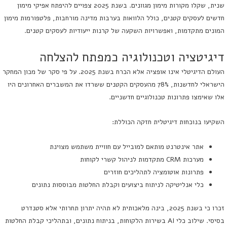
שנית, שקלו מקורות מימון מגוונים. בשנת 2025 צפויים להיפתח אפיקי מימון
חדשים לעסקים קטנים, כולל הלוואות בערבות מדינה מורחבות, פלטפורמות מימון
המונים מתקדמות, ואפשרויות השקעה של קרנות ייעודיות לעסקים קטנים.
דיגיטציה וטכנולוגיה כמפתח להצלחה
העולם הדיגיטלי אינו אופציה אלא הכרח בשנת 2025. על פי סקר של מכון המחקר
הישראלי לחדשנות, 78% מהעסקים הקטנים ששרדו את המשברים האחרונים היו
אלו שאימצו פתרונות טכנולוגיים חדשניים.
השקיעו בנוכחות דיגיטלית חזקה הכוללת:
אתר אינטרנט מותאם למובייל עם חוויית משתמש מצוינת
מערכות CRM מתקדמות לניהול קשרי לקוחות
פתרונות אוטומציה לתהליכים חוזרים
כלי אנליטיקה לניתוח ביצועים וקבלת החלטות מבוססות נתונים
זכרו כי בשנת 2025, בינה מלאכותית לא תהיה יתרון תחרותי אלא סטנדרט
בסיסי. שילוב כלי AI בשירות הלקוחות, בניתוח נתונים, ובתהליכי קבלת החלטות