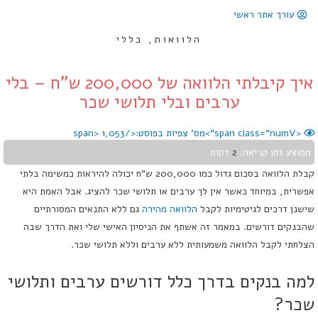
עורך אתר ראשי
הלוואות
,
כללי
איך קיבלתי הלוואה של 200,000 ש"ח – בלי
ערבים ובלי תלושי שכר
<span class="numV">מס' צפיות בפוסט:</span>
1,053
ממוצע זמן קריאה:
2
דקות
קבלת הלוואה בסכום גדול כמו 200,000 ש"ח יכולה להיראות כמשימה בלתי
אפשרית, במיוחד כאשר אין לך ערבים או תלושי שכר להציג. אבל האמת היא
שישנן דרכים לגיטימיות לקבל
הלוואה מהירה
גם ללא התנאים המסורתיים
שהבנקים דורשים. במאמר זה אשתף את הניסיון האישי שלי ואת הדרך שבה
הצלחתי לקבל הלוואה משמעותית ללא ערבים וללא תלושי שכר.
למה בנקים בדרך כלל דורשים ערבים ותלושי
שכר?