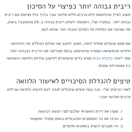
ריבית גבוהה יותר כפיצוי על הסיכון
חשוב לציין שהלוואות ללא ערבים וללא תלושי שכר בדרך כלל מגיעות עם ריבית
גבוהה יותר. במקרה שלי, הסכמתי לשלם ריבית גבוהה ב-2% מהמקובל בשוק,
מה שפיצה את המלווה על הסיכון הגבוה יותר שהוא לקח.
אם אתם שוקלים מסלול דומה, חשוב לחשב את העלות הכוללת של ההלוואה
ולוודא שהתשואה הצפויה מהשימוש בכסף מצדיקה את הריבית הגבוהה יותר.
אתר
לאתר כלכלת הבית
מציע כלים שימושיים לחישוב עלויות הלוואה והשוואה
בין אפשרויות שונות.
טיפים להגדלת הסיכויים לאישור הלוואה
לאור הניסיון שלי, הנה כמה טיפים שיכולים לעזור לכם להשיג הלוואה גם ללא
ערבים ותלושי שכר:
שפרו את דירוג האשראי שלכם לפני הגשת הבקשה
הכינו את כל המסמכים הפיננסיים באופן מסודר ומקצועי
היו מוכנים להציע בטחונות חלופיים