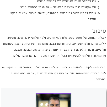
פנו למספר גופים פיננסיים כדי להשוות תנאים
היו שקופים לגבי מצבכם הפיננסי – אל תנסו להסתיר מידע
שקלו לבקש סכום נמוך יותר בהתחלה, ולאחר הוכחת אמינות לבקש
הגדלה
סיכום
קבלת הלוואה של 200,000 ש"ח ללא ערבים וללא תלושי שכר אינה משימה
קלה, אך בהחלט אפשרית. היא דורשת הכנה מוקדמת, יצירתיות בהצגת בטחונות
חלופיים, ונכונות לשלם ריבית גבוהה יותר. בזכות הגישה הנכונה והכנה
מדוקדקת, הצלחתי להשיג את ההלוואה שנדרשה לי, וכך גם אתם יכולים.
זכרו תמיד לקחת הלוואות באחריות ורק למטרות שיכולות להחזיר את ההשקעה או
לפתור בעיה משמעותית. הלוואה היא כלי פיננסי חשוב, אך יש להשתמש בו
בתבונה.