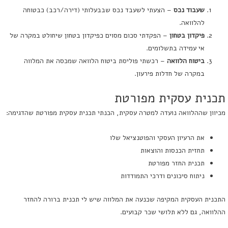
שעבוד נכס
– הצעתי לשעבד נכס שבבעלותי (דירה/רכב) כבטוחה
להלוואה.
פיקדון בטחון
– הפקדתי סכום מסוים כפיקדון בטחון שיחולט במקרה של
אי עמידה בתשלומים.
ביטוח הלוואה
– רכשתי פוליסת ביטוח הלוואה שמכסה את המלווה
במקרה של חדלות פירעון.
תכנית עסקית מפורטת
מכיוון שההלוואה נועדה למטרה עסקית, הכנתי תכנית עסקית מפורטת שהדגימה:
את הרעיון העסקי והפוטנציאל שלו
תחזית הכנסות והוצאות
תכנית החזר מפורטת
ניתוח סיכונים ודרכי התמודדות
התכנית העסקית המקיפה שכנעה את המלווה שיש לי תכנית ברורה להחזר
ההלוואה, גם ללא תלושי שכר קבועים.