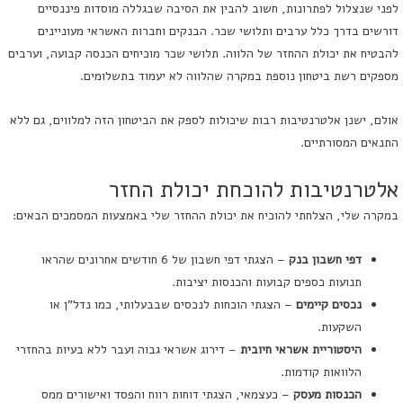
לפני שנצלול לפתרונות, חשוב להבין את הסיבה שבגללה מוסדות פיננסיים
דורשים בדרך כלל ערבים ותלושי שכר. הבנקים וחברות האשראי מעוניינים
להבטיח את יכולת ההחזר של הלווה. תלושי שכר מוכיחים הכנסה קבועה, וערבים
מספקים רשת ביטחון נוספת במקרה שהלווה לא יעמוד בתשלומים.
אולם, ישנן אלטרנטיבות רבות שיכולות לספק את הביטחון הזה למלווים, גם ללא
התנאים המסורתיים.
אלטרנטיבות להוכחת יכולת החזר
במקרה שלי, הצלחתי להוכיח את יכולת ההחזר שלי באמצעות המסמכים הבאים:
דפי חשבון בנק
– הצגתי דפי חשבון של 6 חודשים אחרונים שהראו
תנועות כספים קבועות והכנסות יציבות.
נכסים קיימים
– הצגתי הוכחות לנכסים שבבעלותי, כמו נדל"ן או
השקעות.
היסטוריית אשראי חיובית
– דירוג אשראי גבוה ועבר ללא בעיות בהחזרי
הלוואות קודמות.
הכנסות מעסק
– כעצמאי, הצגתי דוחות רווח והפסד ואישורים ממס