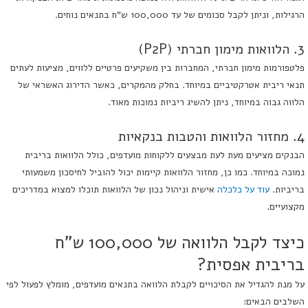
הרגילות, וניתן לקבל סכומים של עד 100,000 ש"ח בתנאים נוחים.
3. הלוואות מימון חברתי (P2P)
פלטפורמות מימון חברתי, המחברות בין משקיעים פרטיים ללווים, מציעות לעתים
תנאי ריבית אטרקטיביים במיוחד. בחלק מהמקרים, כאשר הדירוג האשראי של
הלווה גבוה במיוחד, ניתן להשיג ריביות נמוכות מאוד.
4. מחזור הלוואות והטבות בנקאיות
הבנקים מציעים מעת לעת מבצעים ללקוחות מועדפים, כולל הלוואות בריבית
נמוכה במיוחד. כמו כן, מחזור הלוואות קיימות יכול להוביל לחיסכון משמעותי
בריביות.
עוד על כלכלה
אישית וניהול נכון של הלוואות תוכלו למצוא במדריכים
מקצועיים.
כיצד לקבל הלוואה של 100,000 ש"ח
בריבית אפסית?
על מנת להגדיל את הסיכויים לקבלת הלוואה בתנאים מועדפים, מומלץ לפעול לפי
השלבים הבאים: