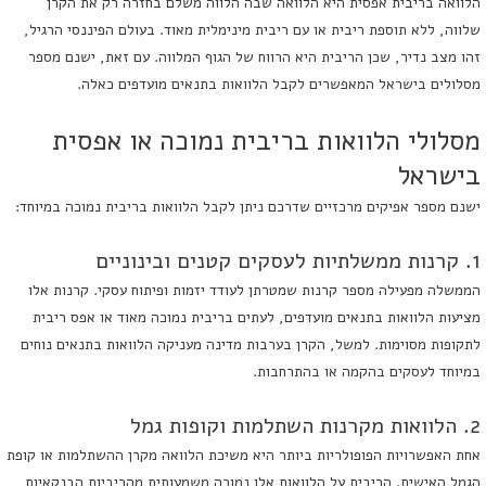
הלוואה בריבית אפסית היא הלוואה שבה הלווה משלם בחזרה רק את הקרן
שלווה, ללא תוספת ריבית או עם ריבית מינימלית מאוד. בעולם הפיננסי הרגיל,
זהו מצב נדיר, שכן הריבית היא הרווח של הגוף המלווה. עם זאת, ישנם מספר
מסלולים בישראל המאפשרים לקבל הלוואות בתנאים מועדפים כאלה.
מסלולי הלוואות בריבית נמוכה או אפסית
בישראל
ישנם מספר אפיקים מרכזיים שדרכם ניתן לקבל הלוואות בריבית נמוכה במיוחד:
1. קרנות ממשלתיות לעסקים קטנים ובינוניים
הממשלה מפעילה מספר קרנות שמטרתן לעודד יזמות ופיתוח עסקי. קרנות אלו
מציעות הלוואות בתנאים מועדפים, לעתים בריבית נמוכה מאוד או אפס ריבית
לתקופות מסוימות. למשל, הקרן בערבות מדינה מעניקה הלוואות בתנאים נוחים
במיוחד לעסקים בהקמה או בהתרחבות.
2. הלוואות מקרנות השתלמות וקופות גמל
אחת האפשרויות הפופולריות ביותר היא משיכת הלוואה מקרן ההשתלמות או קופת
הגמל האישית. הריבית על הלוואות אלו נמוכה משמעותית מהריביות הבנקאיות