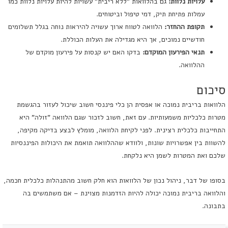
עלויות נלוות:
גם בהלוואות "ללא ריבית" עשויות להיות עלויות נלוות כמו
עמלות פתיחת תיק, דמי טיפול וביטוחים.
תקופת ההחזר:
הלוואה לטווח ארוך עשויה להיראות נוחה בגלל תשלומים
חודשיים נמוכים, אך היא מגדילה את העלות הכוללת.
תנאי הפירעון המוקדם:
בדקו האם יש קנסות על פירעון מוקדם של
ההלוואה.
סיכום
הלוואות בריבית נמוכה או אפסית הן כלי פיננסי חשוב שיכול לעזור בהגשמת
מטרות כלכליות משמעותיות. עם זאת, חשוב לזכור שגם הלוואה "זולה" היא
התחייבות כלכלית רצינית. לפני לקיחת הלוואה, מומלץ לבצע בדיקה מקיפה,
להשוות בין אפשרויות שונות, ולוודא שההלוואה תואמת את היכולות הפיננסיות
שלכם ואת המטרות לשמן היא נלקחת.
בסופו של דבר, ניהול נכון של הלוואות הוא חלק חשוב מהתנהלות כלכלית חכמה,
והלוואה בריבית נמוכה יכולה להיות הזדמנות מצוינת – אם משתמשים בה
בתבונה.