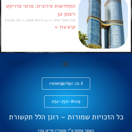
התחדשות עירונית: פרטי פרויקט
ויצמן 52
עורך אתר ראשי
14 בינואר 2026
אין תגובות
קרא עוד »
ronen@rhpr.co.il
052-250-8109
כל הזכויות שמורות – רונן הלל תקשורת
האתר פותח ע"י סטודיו סייט גורו