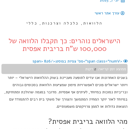
יוני 7, 2025
עורך אתר ראשי
הלוואות
,
כלכלה וצרכנות
,
כללי
הישראלים נוהרים: כך תקבלו הלוואה של
100,000 ש"ח בריבית אפסית
<span class="numV">מס' צפיות בפוסט:</span>
826
ממוצע זמן קריאה:
2
דקות
בשנים האחרונות אנו עדים לתופעה מעניינת בשוק ההלוואות הישראלי – יותר
ויותר ישראלים פונים לאפשרויות מימון שמציעות הלוואות בסכומים גבוהים
ובריביות נמוכות במיוחד, לעיתים אף אפסיות. מדובר במגמה שהולכת ומתחזקת,
במיוחד לאור יוקר המחיה המתמשך והצורך של משקי בית רבים להתמודד עם
הוצאות גדולות או לממן פרויקטים משמעותיים.
מהי הלוואה בריבית אפסית?