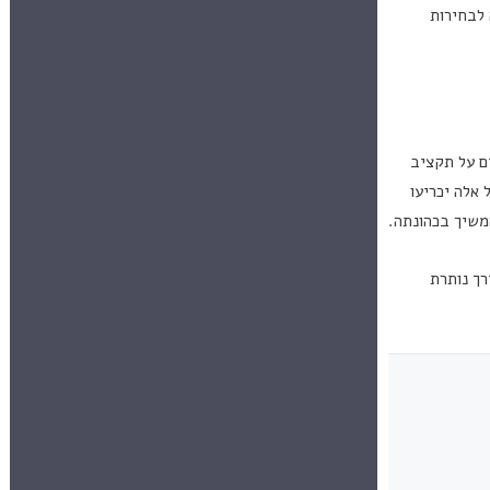
 לבחירות
ם על תקציב
אלה יכריעו
משיך בכהונתה.
ך נותרת