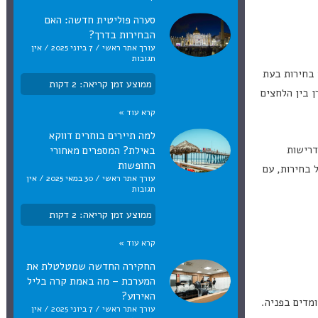
סערה פוליטית חדשה: האם
הבחירות בדרך?
עורך אתר ראשי
7 ביוני 2025
אין
תגובות
 בחירות בעת
ממוצע זמן קריאה:
2
דקות
ן בין הלחצים
קרא עוד »
למה תיירים בוחרים דווקא
דרישות
באילת? המספרים מאחורי
החופשות
 בחירות, עם
עורך אתר ראשי
30 במאי 2025
אין
תגובות
ממוצע זמן קריאה:
2
דקות
קרא עוד »
החקירה החדשה שמטלטלת את
המערכת – מה באמת קרה בליל
האירוע?
מדים בפניה.
עורך אתר ראשי
7 ביוני 2025
אין