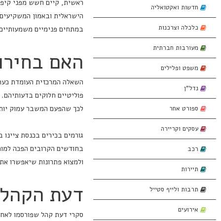
ראשית, קיים חשש מפני קיפאו
חדשות ואקטואליה
הישראלית ובאמון המשקיעים
כלכלה וצרכנות
במתחים פנימיים משמעותיים.
מעורבות חברתית
האם בחירות
משפט ופלילים
השאלה המרכזית העומדת כעת ע
נדל"ן
פוליטיים חלוקים בדעותיהם. 
לכך שהפעם המשבר עמוק יותר
ספורט אחר
עסקים וקריירה
גורמים בכירים בכנסת ציינו 
בחודשים הקרובים הפכה למוחש
רכב
ולמצוא פתרונות שיאפשרו את
תיירות
דעת הקהל 
תרבות ולייף סטייל
אירועים
סקרי דעת קהל שפורסמו לאחר