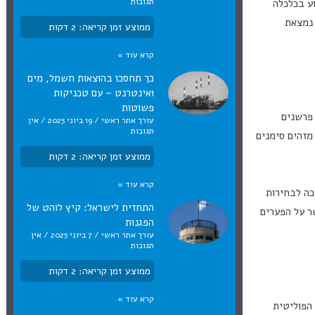
תגובות
וע בכלכלה
 נמצאת
ממוצע זמן קריאה:
2
דקות
קרא עוד »
כך תחסכו בהוצאות חשמל, מים
ואינטרנט – עם טכניקות
פשוטות
 פרשנים
עורך אתר ראשי
19 ביוני 2025
אין
תגובות
מזהים סימנים
ממוצע זמן קריאה:
2
דקות
קרא עוד »
כה לבחירות
התחזית לישראל: קיץ לוהט של
ר על הפערים
הפגנות
עורך אתר ראשי
7 ביוני 2025
אין
תגובות
ממוצע זמן קריאה:
2
דקות
קרא עוד »
הפוליטית