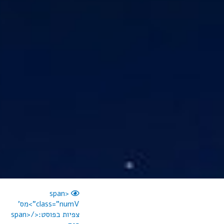
<span
class="numV">מס'
צפיות בפוסט:</span>