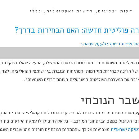
דעות ובלוגים
,
חדשות ואקטואליה
,
כללי
ה פוליטית חדשה: האם הבחירות בדרך?
793
ה פוליטית משמעותית במסדרונות הכנסת והממשלה, המעלה שאלות נוקבות לג
 של הליכה לבחירות מוקדמות. המתיחות הגוברת בין שותפי הקואליציה, לצד 
ציבה את המערכת הפוליטית הישראלית בצומת דרכים משמעותי.
בר הנוכחי
מספר סוגיות מרכזיות שהפכו לאבני נגף בהתנהלות הקואליציה. סוגיית התקצ
ובן הטיפול במצב הביטחוני המורכב – כל אלה הובילו להעמקת הקרעים בין ה
טיקה ישראלית
מצביעים על כך שהמתחים הנוכחיים חורגים מהמשברים השגרת