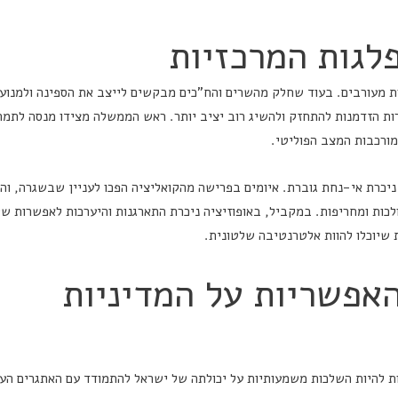
לגות המרכזיות
ת מעורבים. בעוד שחלק מהשרים והח"כים מבקשים לייצב את הספינה ולמנוע
ות הזדמנות להתחזק ולהשיג רוב יציב יותר. ראש הממשלה מצידו מנסה לתמר
מורכבות המצב הפוליטי.
יכרת אי-נחת גוברת. איומים בפרישה מהקואליציה הפכו לעניין שבשגרה, וה
ולכות ומחריפות. במקביל, באופוזיציה ניכרת התארגנות והיערכות לאפשרות של
ת שיוכלו להוות אלטרנטיבה שלטונית.
אפשריות על המדיניות
ת להיות השלכות משמעותיות על יכולתה של ישראל להתמודד עם האתגרים העו