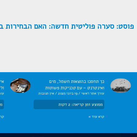
פוסט: סערה פוליטית חדשה: האם הבחירות ב
כך תחסכו בהוצאות חשמל, מים
אי
ואינטרנט – עם טכניקות פשוטות
ול
עורך אתר ראשי
19 ביוני 2025
אין תגובות
עור
ממוצע זמן קריאה:
2
דקות
ממ
קרא עוד »
קרא