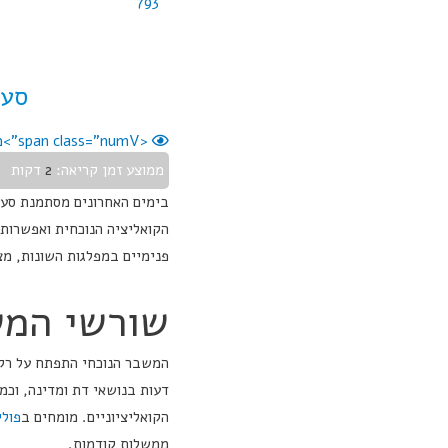
793
סער
<span class="numV">מס' צפיות בפוסט:</span>
ממוצע זמן קריאה:
2
דקות
בימים האחרונים מסתמנת סער
הקואליציה הנוכחית ואפשרות
פנימיים במפלגות השונות, מ
שורשי המש
המשבר הנוכחי התפתח על רקע 
דעות בנושאי דת ומדינה, וכמ
הקואליציוניים. מומחים ב
פולי
ממשלות קודמות.