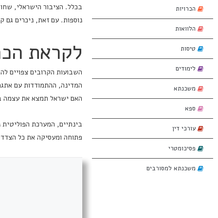
בכלל. הציבור הישראלי, שחו
הכרויות
נוספות. עם זאת, ניכרים גם ק
הלוואות
לקראת הכר
טיסות
לימודים
השבועות הקרובים צפויים להי
המדינה, ההתמודדות עם אתגרי
משכנתא
האם ישראל תמצא את עצמה בע
ספא
בינתיים, המערכת הפוליטית 
עורכי דין
פתוחה ומעסיקה את כל הצדדי
פסיכומטרי
משכנתא למסורבים