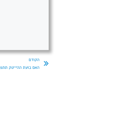
הקודם
האם בועת ההייטק תתפוצץ ב-2025? הד