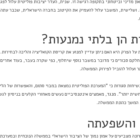
ן מדיני וביטחוני בתקופה רגישה זו. שנית, העדר יציבות פוליטית עלול לפג
. ושלישית, המשבר עלול להעמיק את הקיטוב בחברה הישראלית, שכבר עתה
 הן בלתי נמנעות?
ל הפרק היא האם ניתן עדיין למנוע את קריסת הקואליציה והליכה לבחירות.
חלקם סבורים כי מדובר במשבר נוסף שיחלוף, כפי שקרה בעבר, בעוד אחרים 
 ועלול להוביל לפירוק הממשלה.
בשיחות סגורות כי "המערכת הפוליטית נמצאת במבוי סתום, והאפשרות של הלי
ית יותר". מנגד, מאמצים אינטנסיביים נעשים מאחורי הקלעים בניסיון לגש
 המשך כהונת הממשלה.
והשפעתה
ונה מצביעים על אמון נמוך של הציבור הישראלי בממשלה הנוכחית ובמערכת 