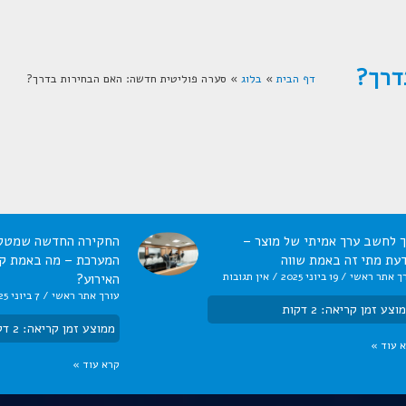
דרך?
דף הבית
»
בלוג
»
סערה פוליטית חדשה: האם הבחירות בדרך?
ך לחשב ערך אמיתי של מוצר –
החקירה החדשה שמטל
דעת מתי זה באמת שווה
המערכת – מה באמת קר
ך אתר ראשי
19 ביוני 2025
אין תגובות
האירוע?
עורך אתר ראשי
7 ביוני 2025
וצע זמן קריאה:
2
דקות
ממוצע זמן קריאה:
2
דק
 עוד »
קרא עוד »