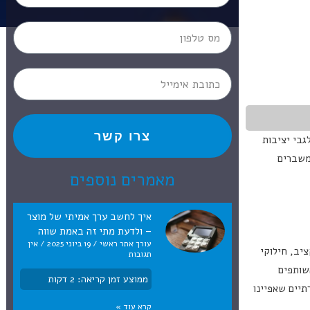
צרו קשר
בי יציבות
משברים
מאמרים נוספים
איך לחשב ערך אמיתי של מוצר
– ולדעת מתי זה באמת שווה
עורך אתר ראשי
19 ביוני 2025
אין
יב, חילוקי
תגובות
שותפים
ממוצע זמן קריאה:
2
דקות
יים שאפיינו
קרא עוד »