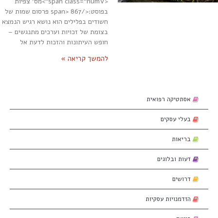
<span class="numV">מס' צפיות
בפוסט:</span> 867 פרסום שמות של
חשודים בפלילים הוא נושא רגיש הנמצא
בצומת של זכויות וערכים מתנגשים –
חופש העיתונות והזכות לדעת אל
להמשך קריאה »
אסתטיקה רפואית
בעלי עסקים
בריאות
דעות ובלוגים
דרושים
הזדמנויות עסקיות