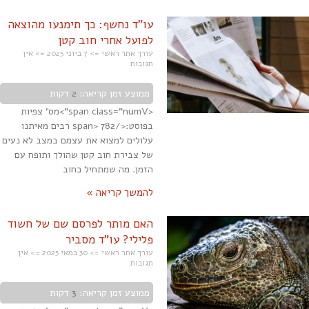
עו"ד נחשף: כך תימנעו מהוצאה
לפועל אחרי חוב קטן
עורך אתר ראשי
7 ביוני 2025
אין
תגובות
ממוצע זמן קריאה:
2
דקות
<span class="numV">מס' צפיות
בפוסט:</span> 782 רבים מאיתנו
עלולים למצוא את עצמם במצב לא נעים
של צבירת חוב קטן שהולך ותופח עם
הזמן. מה שמתחיל כחוב
להמשך קריאה »
האם מותר לפרסם שם של חשוד
פלילי? עו"ד מסביר
עורך אתר ראשי
30 במאי 2025
אין
תגובות
ממוצע זמן קריאה:
3
דקות