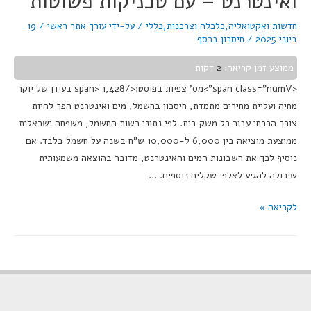
ואינטרנט – עם טכניקות פשוטות
חדשות ואקטואליה
,
כלכלה וצרכנות
,
כללי
/ על-ידי
עורך אתר ראשי
/
19
ביוני 2025
/
חיסכון בכסף
ממוצע זמן קריאה:
2
דקות
<span class="numV">מס' צפיות בפוסט:</span> 1,428 בעידן של יוקר
מחיה ועליית מחירים מתמדת, חיסכון בחשמל, מים ואינטרנט הפך להיות
צורך הכרחי עבור כל משק בית. לפי נתוני רשות החשמל, משפחה ישראלית
ממוצעת מוציאה בין 6,000 ל-10,000 ש"ח בשנה על חשמל בלבד. אם
נוסיף לכך את חשבונות המים והאינטרנט, מדובר בהוצאה משמעותית
שיכולה להגיע לאלפי שקלים נוספים. …
לקריאה »